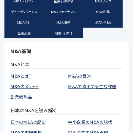
M&Aプロセス
企業価値評価
M&Aリスク
デューデリジェンス
M&Aファイナンス
M&A税務
M&A会計
M&A法務
ポストM&A
企業形態
用語・その他
M&A基礎
M&Aとは
M&Aとは？
M&Aの目的
M&Aのメリット
M&Aで直面する主な課題
創業者利益
日本のM&Aを読み解く
日本のM&Aの歴史
中小企業のM&Aの現状
M&Aの市場規模
中小企業のM&A実績