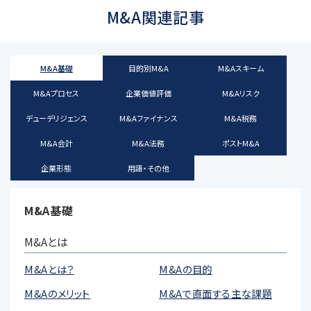
M&A関連記事
M&A基礎
目的別M&A
M&Aスキーム
M&Aプロセス
企業価値評価
M&Aリスク
デューデリジェンス
M&Aファイナンス
M&A税務
M&A会計
M&A法務
ポストM&A
企業形態
用語・その他
M&A基礎
M&Aとは
M&Aとは？
M&Aの目的
M&Aのメリット
M&Aで直面する主な課題