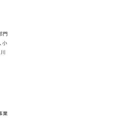
部門
、小
。川
事業