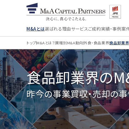
M&Aとは
選ばれる理由
サービス
ご成約実績・事例
案
トップ
M&Aとは？
業種別M&A動向
外食・食品業界
食品卸業界
食品卸業界のM
昨今の事業買収・売却の事