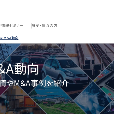
件情報
セミナー
譲受・買収の方
のM&A動向
&A動向
情やM&A事例を紹介