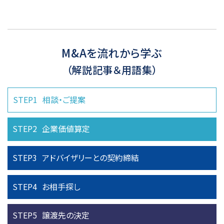
M&Aを流れから学ぶ
（解説記事＆用語集）
STEP1
相談・ご提案
STEP2
企業価値算定
STEP3
アドバイザリーとの
契約締結
STEP4
お相手探し
STEP5
譲渡先の決定