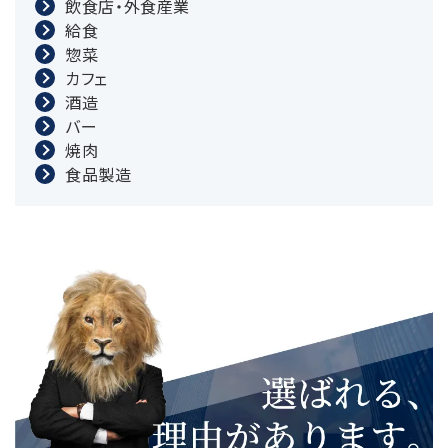
飲食店・外食産業
給食
惣菜
カフェ
酒造
バー
焼肉
食品製造