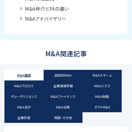
M&A仲介とFAの違い
M&Aアドバイザリー
M&A関連記事
M&A基礎
目的別M&A
M&Aスキーム
M&Aプロセス
企業価値評価
M&Aリスク
デューデリジェンス
M&Aファイナンス
M&A税務
M&A会計
M&A法務
ポストM&A
企業形態
用語・その他