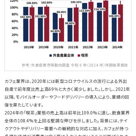
参考：外食産業市場動向調査 令和 6 年（2024 年）年間結果報告
カフェ業界は、2020年には新型コロナウイルスの流行による外出
自粛で前年度比売上高69％と大きく減少しました。しかし、2021年
以降、モバイルオーダーやフードデリバリーの導入により、業績の回
復を果たしています。
2024年の「喫茶」業態の売上高は前年比109.0%に達し、飲食業界
全体の108.4%を上回る堅調な伸びを示しました。背景には、テイ
クアウトやデリバリー需要への継続的な対応に加え、カフェが持つ